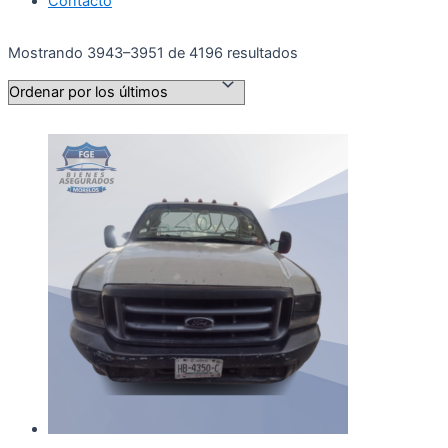
Contacto
Ordenado
Mostrando 3943–3951 de 4196 resultados
por
los
últimos