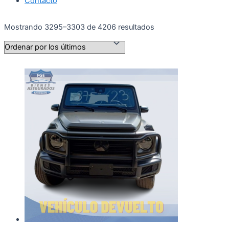
Contacto
Ordenado
Mostrando 3295–3303 de 4206 resultados
por
los
últimos