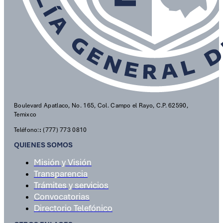
Boulevard Apatlaco, No. 165, Col. Campo el Rayo, C.P. 62590,
Temixco
Teléfono:
:
(777) 773 0810
QUIENES SOMOS
Misión y Visión
Transparencia
Trámites y servicios
Convocatorias
Directorio Telefónico