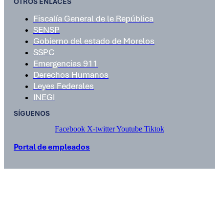
OTROS ENLACES
Fiscalía General de le República
SENSP
Gobierno del estado de Morelos
SSPC
Emergencias 911
Derechos Humanos
Leyes Federales
INEGI
SÍGUENOS
Facebook
X-twitter
Youtube
Tiktok
Portal de empleados